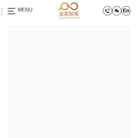
MENU
En