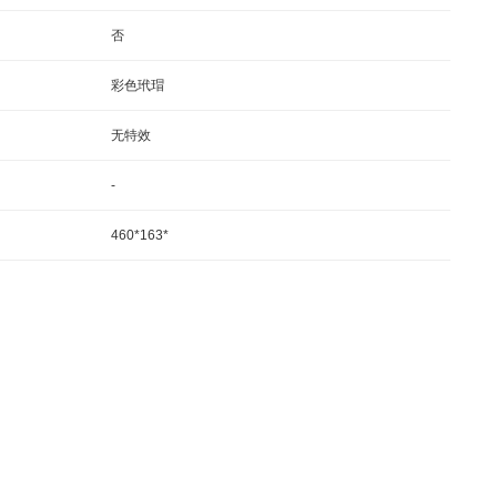
否
彩色玳瑁
无特效
-
460*163*